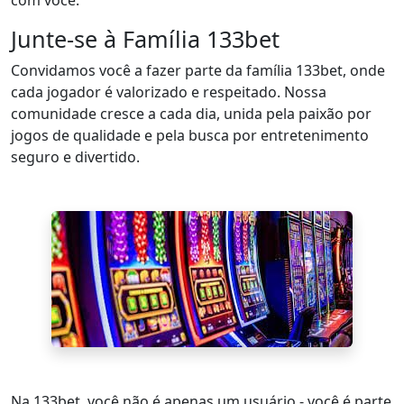
com você.
Junte-se à Família 133bet
Convidamos você a fazer parte da família 133bet, onde
cada jogador é valorizado e respeitado. Nossa
comunidade cresce a cada dia, unida pela paixão por
jogos de qualidade e pela busca por entretenimento
seguro e divertido.
Na 133bet, você não é apenas um usuário - você é parte