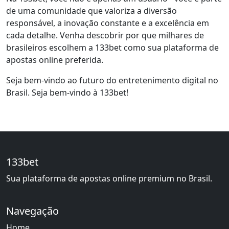
de uma comunidade que valoriza a diversão
responsável, a inovação constante e a excelência em
cada detalhe. Venha descobrir por que milhares de
brasileiros escolhem a 133bet como sua plataforma de
apostas online preferida.
Seja bem-vindo ao futuro do entretenimento digital no
Brasil. Seja bem-vindo à 133bet!
133bet
Sua plataforma de apostas online premium no Brasil.
Navegação
Home