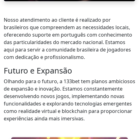
Nosso atendimento ao cliente é realizado por
brasileiros que compreendem as necessidades locais,
oferecendo suporte em português com conhecimento
das particularidades do mercado nacional. Estamos
aqui para servir a comunidade brasileira de jogadores
com dedicação e profissionalismo.
Futuro e Expansão
Olhando para o futuro, a 133bet tem planos ambiciosos
de expansão e inovação. Estamos constantemente
desenvolvendo novos jogos, implementando novas
funcionalidades e explorando tecnologias emergentes
como realidade virtual e blockchain para proporcionar
experiências ainda mais imersivas.