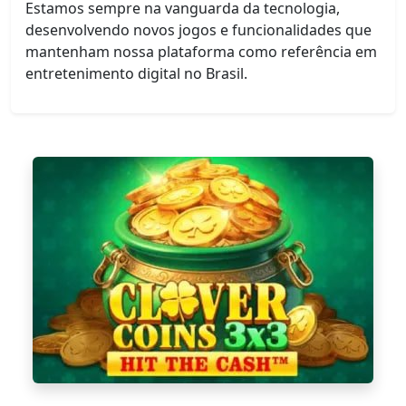
Estamos sempre na vanguarda da tecnologia,
desenvolvendo novos jogos e funcionalidades que
mantenham nossa plataforma como referência em
entretenimento digital no Brasil.