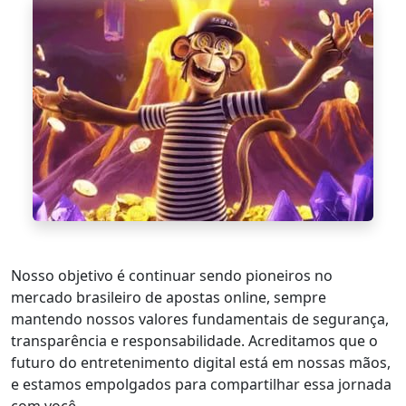
Nosso objetivo é continuar sendo pioneiros no
mercado brasileiro de apostas online, sempre
mantendo nossos valores fundamentais de segurança,
transparência e responsabilidade. Acreditamos que o
futuro do entretenimento digital está em nossas mãos,
e estamos empolgados para compartilhar essa jornada