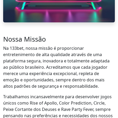
Nossa Missão
Na 133bet, nossa missão é proporcionar
entretenimento de alta qualidade através de uma
plataforma segura, inovadora e totalmente adaptada
ao público brasileiro. Acreditamos que cada jogador
merece uma experiência excepcional, repleta de
emoção e oportunidades, sempre dentro dos mais
altos padrões de segurança e responsabilidade.
Trabalhamos incansavelmente para desenvolver jogos
únicos como Rise of Apollo, Color Prediction, Circle,
Peixe Cortante dos Deuses e Rave Party Fever, sempre
pensando nas preferências e necessidades dos nossos