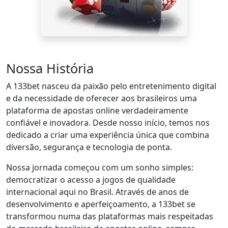
Nossa História
A 133bet nasceu da paixão pelo entretenimento digital
e da necessidade de oferecer aos brasileiros uma
plataforma de apostas online verdadeiramente
confiável e inovadora. Desde nosso início, temos nos
dedicado a criar uma experiência única que combina
diversão, segurança e tecnologia de ponta.
Nossa jornada começou com um sonho simples:
democratizar o acesso a jogos de qualidade
internacional aqui no Brasil. Através de anos de
desenvolvimento e aperfeiçoamento, a 133bet se
transformou numa das plataformas mais respeitadas