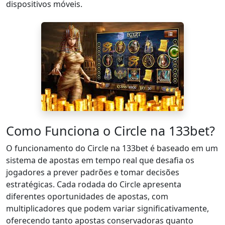
dispositivos móveis.
Como Funciona o Circle na 133bet?
O funcionamento do Circle na 133bet é baseado em um
sistema de apostas em tempo real que desafia os
jogadores a prever padrões e tomar decisões
estratégicas. Cada rodada do Circle apresenta
diferentes oportunidades de apostas, com
multiplicadores que podem variar significativamente,
oferecendo tanto apostas conservadoras quanto