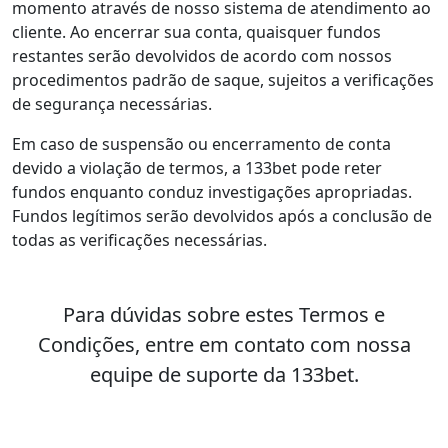
momento através de nosso sistema de atendimento ao
cliente. Ao encerrar sua conta, quaisquer fundos
restantes serão devolvidos de acordo com nossos
procedimentos padrão de saque, sujeitos a verificações
de segurança necessárias.
Em caso de suspensão ou encerramento de conta
devido a violação de termos, a 133bet pode reter
fundos enquanto conduz investigações apropriadas.
Fundos legítimos serão devolvidos após a conclusão de
todas as verificações necessárias.
Para dúvidas sobre estes Termos e
Condições, entre em contato com nossa
equipe de suporte da 133bet.