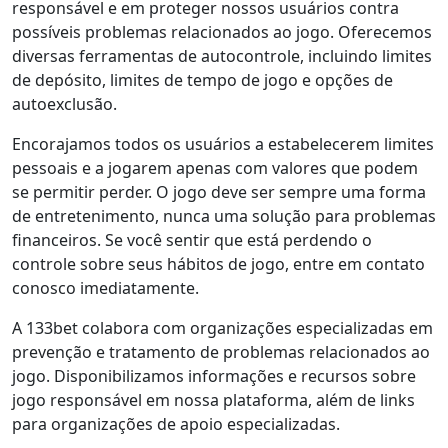
responsável e em proteger nossos usuários contra
possíveis problemas relacionados ao jogo. Oferecemos
diversas ferramentas de autocontrole, incluindo limites
de depósito, limites de tempo de jogo e opções de
autoexclusão.
Encorajamos todos os usuários a estabelecerem limites
pessoais e a jogarem apenas com valores que podem
se permitir perder. O jogo deve ser sempre uma forma
de entretenimento, nunca uma solução para problemas
financeiros. Se você sentir que está perdendo o
controle sobre seus hábitos de jogo, entre em contato
conosco imediatamente.
A 133bet colabora com organizações especializadas em
prevenção e tratamento de problemas relacionados ao
jogo. Disponibilizamos informações e recursos sobre
jogo responsável em nossa plataforma, além de links
para organizações de apoio especializadas.