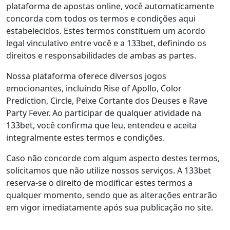
plataforma de apostas online, você automaticamente
concorda com todos os termos e condições aqui
estabelecidos. Estes termos constituem um acordo
legal vinculativo entre você e a 133bet, definindo os
direitos e responsabilidades de ambas as partes.
Nossa plataforma oferece diversos jogos
emocionantes, incluindo Rise of Apollo, Color
Prediction, Circle, Peixe Cortante dos Deuses e Rave
Party Fever. Ao participar de qualquer atividade na
133bet, você confirma que leu, entendeu e aceita
integralmente estes termos e condições.
Caso não concorde com algum aspecto destes termos,
solicitamos que não utilize nossos serviços. A 133bet
reserva-se o direito de modificar estes termos a
qualquer momento, sendo que as alterações entrarão
em vigor imediatamente após sua publicação no site.