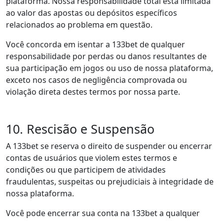
plataforma. Nossa responsabilidade total está limitada
ao valor das apostas ou depósitos específicos
relacionados ao problema em questão.
Você concorda em isentar a 133bet de qualquer
responsabilidade por perdas ou danos resultantes de
sua participação em jogos ou uso de nossa plataforma,
exceto nos casos de negligência comprovada ou
violação direta destes termos por nossa parte.
10. Rescisão e Suspensão
A 133bet se reserva o direito de suspender ou encerrar
contas de usuários que violem estes termos e
condições ou que participem de atividades
fraudulentas, suspeitas ou prejudiciais à integridade de
nossa plataforma.
Você pode encerrar sua conta na 133bet a qualquer