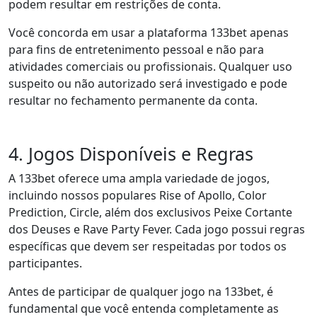
podem resultar em restrições de conta.
Você concorda em usar a plataforma 133bet apenas
para fins de entretenimento pessoal e não para
atividades comerciais ou profissionais. Qualquer uso
suspeito ou não autorizado será investigado e pode
resultar no fechamento permanente da conta.
4. Jogos Disponíveis e Regras
A 133bet oferece uma ampla variedade de jogos,
incluindo nossos populares Rise of Apollo, Color
Prediction, Circle, além dos exclusivos Peixe Cortante
dos Deuses e Rave Party Fever. Cada jogo possui regras
específicas que devem ser respeitadas por todos os
participantes.
Antes de participar de qualquer jogo na 133bet, é
fundamental que você entenda completamente as