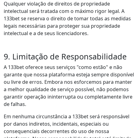
Qualquer violação de direitos de propriedade
intelectual será tratada com o máximo rigor legal. A
133bet se reserva o direito de tomar todas as medidas
legais necessárias para proteger sua propriedade
intelectual e a de seus licenciadores.
9. Limitação de Responsabilidade
A 133bet oferece seus serviços "como estão" e não
garante que nossa plataforma esteja sempre disponível
ou livre de erros. Embora nos esforcemos para manter
a melhor qualidade de serviço possível, não podemos
garantir operação ininterrupta ou completamente livre
de falhas.
Em nenhuma circunstância a 133bet será responsável
por danos indiretos, incidentais, especiais ou
consequenciais decorrentes do uso de nossa