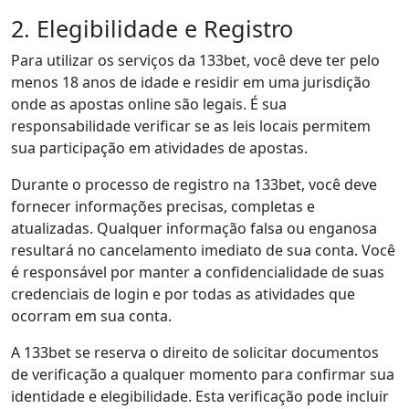
2. Elegibilidade e Registro
Para utilizar os serviços da 133bet, você deve ter pelo
menos 18 anos de idade e residir em uma jurisdição
onde as apostas online são legais. É sua
responsabilidade verificar se as leis locais permitem
sua participação em atividades de apostas.
Durante o processo de registro na 133bet, você deve
fornecer informações precisas, completas e
atualizadas. Qualquer informação falsa ou enganosa
resultará no cancelamento imediato de sua conta. Você
é responsável por manter a confidencialidade de suas
credenciais de login e por todas as atividades que
ocorram em sua conta.
A 133bet se reserva o direito de solicitar documentos
de verificação a qualquer momento para confirmar sua
identidade e elegibilidade. Esta verificação pode incluir