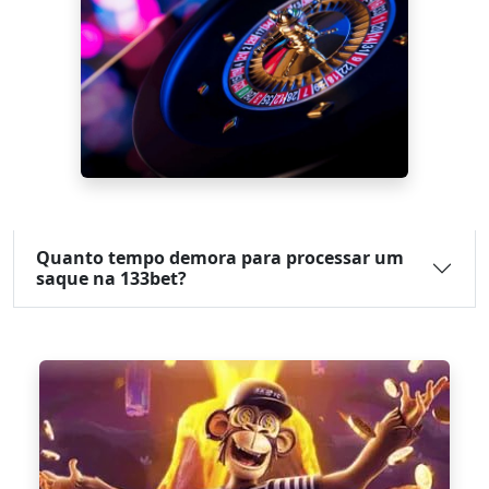
Quanto tempo demora para processar um
saque na 133bet?