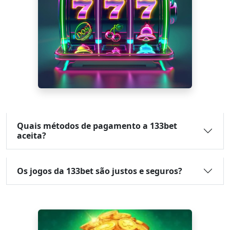
Quais métodos de pagamento a 133bet
aceita?
Os jogos da 133bet são justos e seguros?