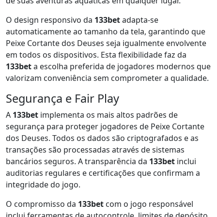
de suas aventuras aquáticas em qualquer lugar.
O design responsivo da
133bet
adapta-se
automaticamente ao tamanho da tela, garantindo que
Peixe Cortante dos Deuses seja igualmente envolvente
em todos os dispositivos. Esta flexibilidade faz da
133bet
a escolha preferida de jogadores modernos que
valorizam conveniência sem comprometer a qualidade.
Segurança e Fair Play
A
133bet
implementa os mais altos padrões de
segurança para proteger jogadores de Peixe Cortante
dos Deuses. Todos os dados são criptografados e as
transações são processadas através de sistemas
bancários seguros. A transparência da
133bet
inclui
auditorias regulares e certificações que confirmam a
integridade do jogo.
O compromisso da
133bet
com o jogo responsável
inclui ferramentas de autocontrole, limites de depósito