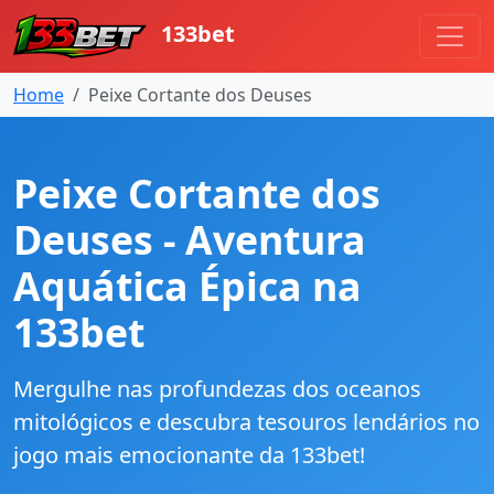
133bet
Home
Peixe Cortante dos Deuses
Peixe Cortante dos
Deuses - Aventura
Aquática Épica na
133bet
Mergulhe nas profundezas dos oceanos
mitológicos e descubra tesouros lendários no
jogo mais emocionante da 133bet!