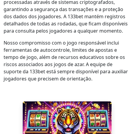
processadas através de sistemas criptografados,
garantindo a segurança das transações e a proteção
dos dados dos jogadores. A 133bet mantém registros
detalhados de todas as rodadas, que ficam disponíveis
para consulta pelos jogadores a qualquer momento.
Nosso compromisso com o jogo responsável inclui
ferramentas de autocontrole, limites de apostas e
tempo de jogo, além de recursos educativos sobre os
riscos associados aos jogos de azar. A equipe de
suporte da 133bet está sempre disponível para auxiliar
jogadores que precisem de orientação.