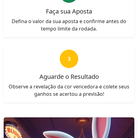
Faça sua Aposta
Defina o valor da sua aposta e confirme antes do
tempo limite da rodada.
3
Aguarde o Resultado
Observe a revelação da cor vencedora e colete seus
ganhos se acertou a previsão!