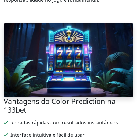
Vantagens do Color Prediction na
133bet
Rodadas rápidas com resultados instantâneos
Interface intuitiva e fácil de usar