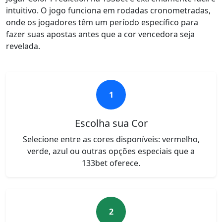
intuitivo. O jogo funciona em rodadas cronometradas,
onde os jogadores têm um período específico para
fazer suas apostas antes que a cor vencedora seja
revelada.
1
Escolha sua Cor
Selecione entre as cores disponíveis: vermelho,
verde, azul ou outras opções especiais que a
133bet oferece.
2